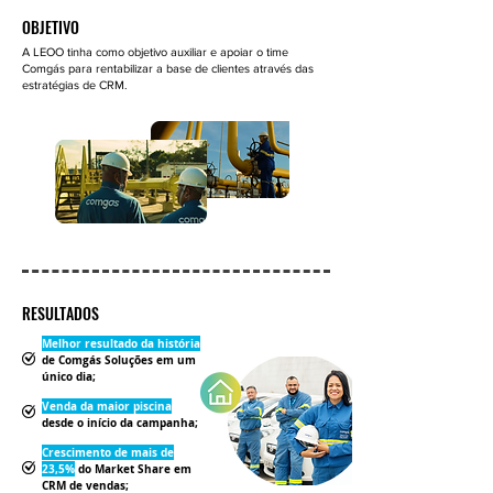
OBJETIVO
A LEOO tinha como objetivo auxiliar e apoiar o time
Comgás para rentabilizar a base de clientes através das
estratégias de CRM.
RESULTADOS
Melhor resultado da história
de Comgás Soluções em um
único dia;
Venda da maior piscina
desde o início da campanha;
Crescimento de mais de
23,5%
do Market Share em
CRM de vendas;