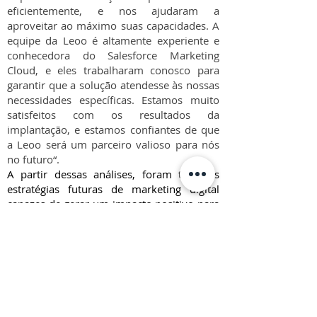
eficientemente, e nos ajudaram a
aproveitar ao máximo suas capacidades. A
equipe da Leoo é altamente experiente e
conhecedora do Salesforce Marketing
Cloud, e eles trabalharam conosco para
garantir que a solução atendesse às nossas
necessidades específicas. Estamos muito
satisfeitos com os resultados da
implantação, e estamos confiantes de que
a Leoo será um parceiro valioso para nós
no futuro“.
A partir dessas análises, foram traçadas
estratégias futuras de marketing digital
capazes de gerar um impacto positivo para
a empresa, como o aumento de leads e a
ativação de novas jornadas que atraiam
mais clientes.
Com a implementação das estratégias, hoje
a EZTEC possui uma plataforma com dados
certeiros e integrados, que a permite criar
comunicações mais precisas e potencializar