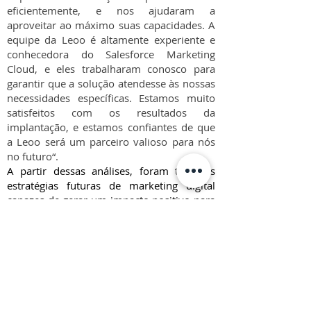
eficientemente, e nos ajudaram a
aproveitar ao máximo suas capacidades. A
equipe da Leoo é altamente experiente e
conhecedora do Salesforce Marketing
Cloud, e eles trabalharam conosco para
garantir que a solução atendesse às nossas
necessidades específicas. Estamos muito
satisfeitos com os resultados da
implantação, e estamos confiantes de que
a Leoo será um parceiro valioso para nós
no futuro“.
A partir dessas análises, foram traçadas
estratégias futuras de marketing digital
capazes de gerar um impacto positivo para
a empresa, como o aumento de leads e a
ativação de novas jornadas que atraiam
mais clientes.
Com a implementação das estratégias, hoje
a EZTEC possui uma plataforma com dados
certeiros e integrados, que a permite criar
comunicações mais precisas e potencializar