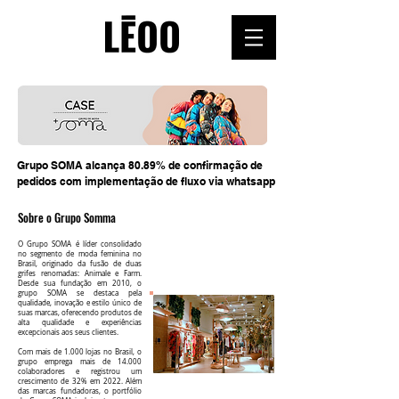
Grupo SOMA alcança 80.89% de confirmação de
pedidos com implementação de fluxo via whatsapp
Sobre o Grupo Somma
O Grupo SOMA é líder consolidado
no segmento de moda feminina no
Brasil, originado da fusão de duas
grifes renomadas: Animale e Farm.
Desde sua fundação em 2010, o
grupo SOMA se destaca pela
qualidade, inovação e estilo único de
suas marcas, oferecendo produtos de
alta qualidade e experiências
excepcionais aos seus clientes.
Com mais de 1.000 lojas no Brasil, o
grupo emprega mais de 14.000
colaboradores e registrou um
crescimento de 32% em 2022. Além
das marcas fundadoras, o portfólio