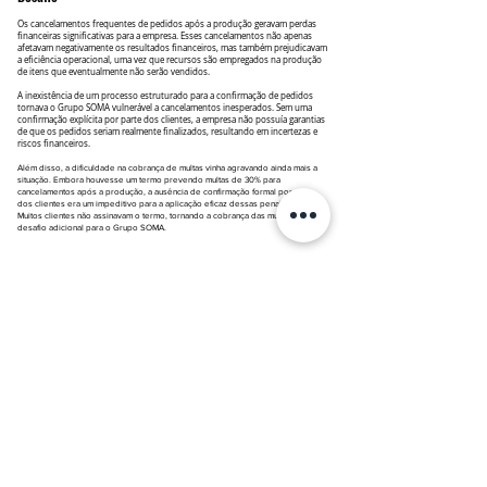
Os cancelamentos frequentes de pedidos após a produção geravam perdas
financeiras significativas para a empresa. Esses cancelamentos não apenas
afetavam negativamente os resultados financeiros, mas também prejudicavam
a eficiência operacional, uma vez que recursos são empregados na produção
de itens que eventualmente não serão vendidos.
A inexistência de um processo estruturado para a confirmação de pedidos
tornava o Grupo SOMA vulnerável a cancelamentos inesperados. Sem uma
confirmação explícita por parte dos clientes, a empresa não possuía garantias
de que os pedidos seriam realmente finalizados, resultando em incertezas e
riscos financeiros.
Além disso, a dificuldade na cobrança de multas vinha agravando ainda mais a
situação. Embora houvesse um termo prevendo multas de 30% para
cancelamentos após a produção, a ausência de confirmação formal por parte
dos clientes era um impeditivo para a aplicação eficaz dessas penalidades.
Muitos clientes não assinavam o termo, tornando a cobrança das multas um
desafio adicional para o Grupo SOMA.
Soluções LEOO
Diante dos desafios identificados, utilizando a Salesforce Marketing Cloud
(SFMC), o time da Leoo facilitou a configuração de campanhas,
proporcionando uma plataforma robusta para a automação e personalização
das comunicações. Esta integração levou à criação de um fluxo de confirmação
de pedidos via WhatsApp, modernizando e otimizando o processo de pedidos
da empresa. Os clientes passaram a receber mensagens detalhadas dos
pedidos e confirmavam a compra com um simples clique, garantindo uma
confirmação explícita e reforçando a posição competitiva do Grupo SOMA no
mercado.
segurança e respaldo financeiro;
Garantir maior
cancelamentos pós-produção;
Reduzir o número de
eficiência operacional;
Melhorar a
cobrança de multas
Facilitar a
por cancelamento.