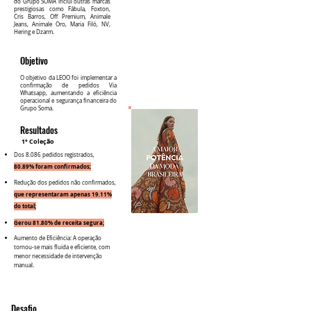
do Grupo SOMA inclui outras marcas
prestigiosas como Fábula, Foxton,
Cris Barros, Off Premium, Animale
Jeans, Animale Oro, Maria Filó, NV,
Hering e Dzarm.
Objetivo
O objetivo da LEOO foi implementar a
confirmação de pedidos Via
Whatsapp, aumentando a eficiência
operacional e segurança financeira do
Grupo Soma.
Resultados
1° Coleção
Dos 8.086 pedidos registrados,
80.89% foram confirmados;
Redução dos pedidos não confirmados,
que representaram apenas 19.11%
do total;
Gerou 81.80% de receita segura;
Aumento de Eficiência: A operação
tornou-se mais fluida e eficiente, com
menor necessidade de intervenção
manual.
Desafio