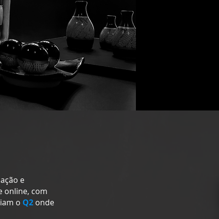
cação e
e online, com
ciam o
Q2
onde