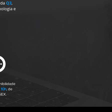
ada
Q3
,
nologia e
nibilidade
 10h
, de
SEX.