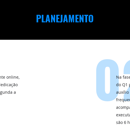
PLANEJAMENTO
0
nte online,
Na fas
dedicação
do Q1 
egunda a
auxílio
frequen
acompa
executa
são 6 h