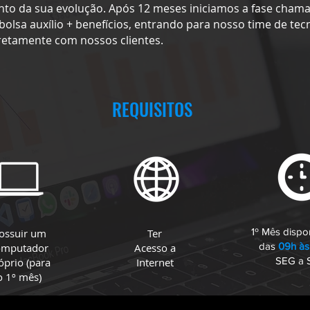
o da sua evolução. Após 12 meses iniciamos a fase cham
lsa auxílio + benefícios, entrando para nosso time de tec
retamente com nossos clientes.
REQUISITOS
1º Mês dispo
ossuir um
Ter
das
09h às
omputador
Acesso a
SEG a 
óprio (para
Internet
o 1º mês)