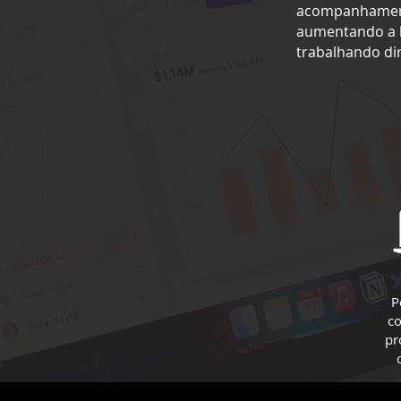
acompanhament
aumentando a bo
trabalhando di
P
c
pr