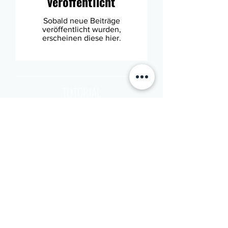
veröffentlicht
Sobald neue Beiträge
veröffentlicht wurden,
erscheinen diese hier.
TUTORIAL
Noch keine Beiträge
in dieser Sprache
veröffentlicht
Sobald neue Beiträge
veröffentlicht wurden,
erscheinen diese hier.