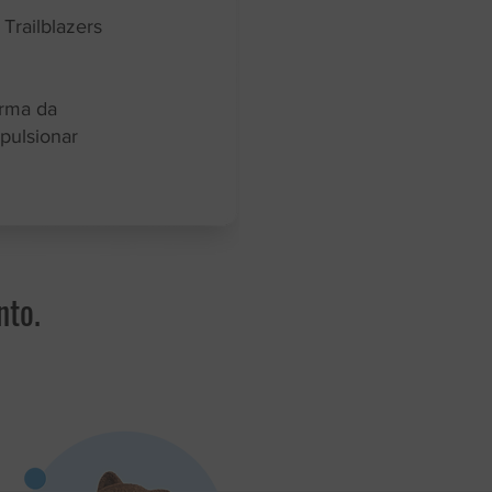
Trailblazers
orma da
pulsionar
nto.