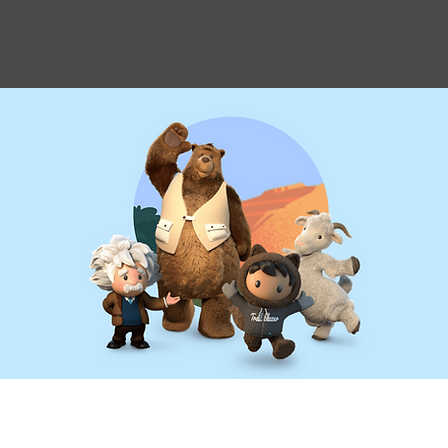
COPYRI
SÃO PAULO
2026 LEOO 
R. Geraldo Flausino Gomes, 78 - 11 Andar / Bloco B