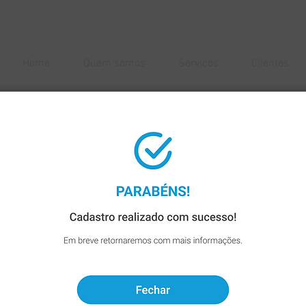
Home
Quem somos
Serviços
Clientes
A LEOO participará do
orce World Tour | Sã