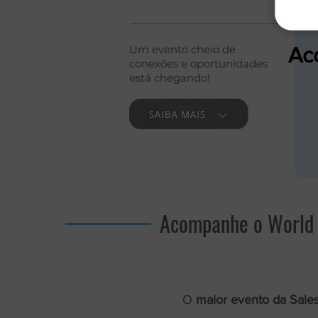
Um evento cheio de
Ac
conexões e oportunidades
está chegando!
Acompanhe o World 
O
maior evento da Sales