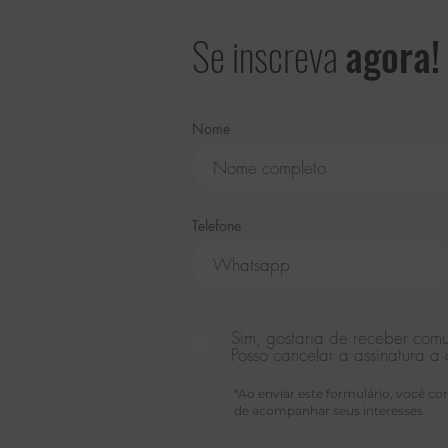
Se inscreva
agora!
Nome
Telefone
Sim, gostaria de receber com
Posso cancelar a assinatura a
*Ao enviar este formulário, você c
de acompanhar seus interesses