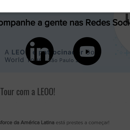
ompanhe a gente nas Redes Soci
Tour com a LEOO!
force da América Latina
está prestes a começar!