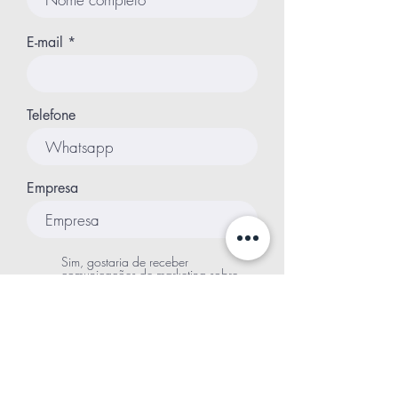
E-mail
Telefone
Empresa
Sim, gostaria de receber
comunicações de marketing sobre
produtos, serviços e eventos da
LEOO. Posso cancelar a assinatura a
qualquer momento.
*Ao enviar este formulário, você concorda que suas
informações de contato, incluindo e-mail, sejam
repassadas à LEOO com a finalidade de
acompanhar seus interesses