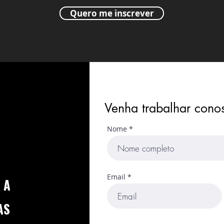
Quero me inscrever
Venha trabalhar cono
Nome
Email
 A
AS