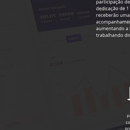
participação de
dedicação de 1 
receberão uma b
acompanhament
aumentando a bo
trabalhando di
P
c
pr