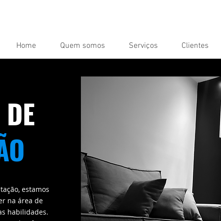
Home
Quem somos
Serviços
Clientes
 DE
ÃO
itação, estamos
er na área de
as habilidades.