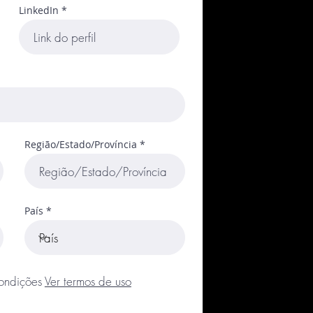
LinkedIn
Região/Estado/Província
País
ondições
Ver termos de uso