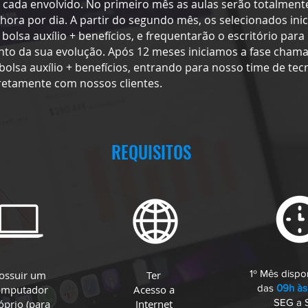
 cada envolvido. No primeiro mês as aulas serão totalment
hora por dia. A partir do segundo mês, os selecionados ini
olsa auxílio + benefícios, e frequentarão o escritório para
o da sua evolução. Após 12 meses iniciamos a fase cham
lsa auxílio + benefícios, entrando para nosso time de tec
retamente com nossos clientes.
REQUISITOS
1º Mês dispo
ossuir um
Ter
das
09h às
omputador
Acesso a
SEG a 
óprio (para
Internet