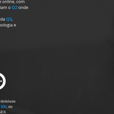
e online, com
ciam o
Q2
onde
ada
Q3
,
nologia e
nibilidade
 10h
, de
SEX.