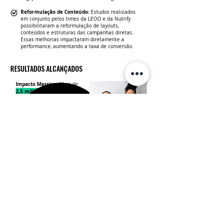
Reformulação de Conteúdo:
Estudos realizados
em conjunto pelos times da LEOO e da Nutrify
possibilitaram a reformulação de layouts,
conteúdos e estruturas das campanhas diretas.
Essas melhorias impactaram diretamente a
performance, aumentando a taxa de conversão.
RESULTADOS ALCANÇADOS
Impacto Massivo:
Mais de
2,5 milhões
de clientes
foram impactados durante
o mês de novembro.
Crescimento Significativo:
233%
Houve um aumento de
no faturamento do CRM em
comparação com a Black
Friday de 2023.
Maior Representatividade do Canal CRM:
O canal teve
121,5%
um crescimento de
em relação ao ano anterior
no mesmo período.
Melhor Conversão Registrada:
Este foi o
ano de maior
crescimento
do canal CRM, consolidando a estratégia
como um diferencial competitivo.