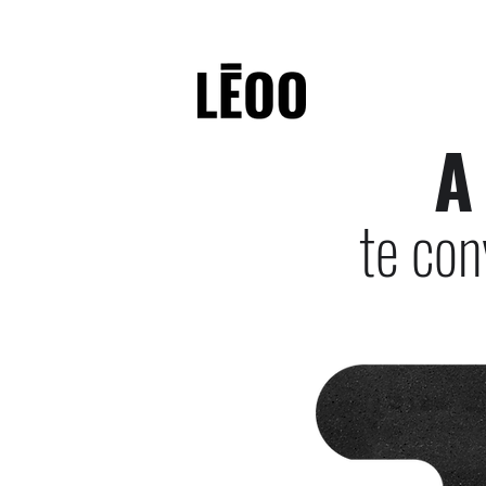
A
te con