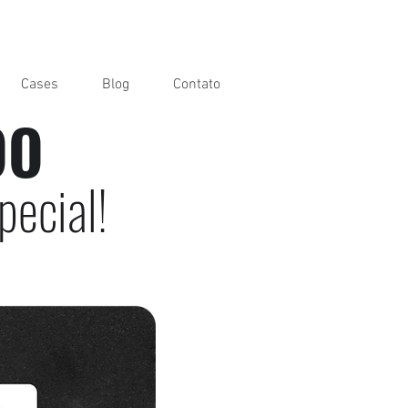
Cases
Blog
Contato
OO
pecial!