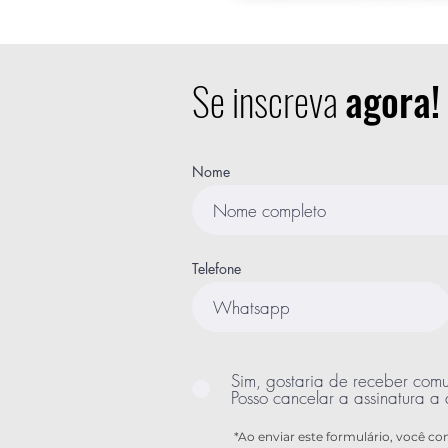
Se inscreva
agora!
Nome
Telefone
Sim, gostaria de receber com
Posso cancelar a assinatura a
*Ao enviar este formulário, você c