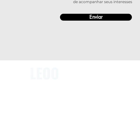
de acompanhar seus interesses
Enviar
Página Inicial
Quem somos
Serviços
Clientes
Contato
Blog
Transformamos costumes em novas
experiências para o futuro.