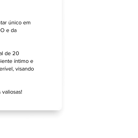
tar único em
OO e da
al de 20
iente íntimo e
erível, visando
 valiosas!