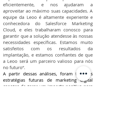
eficientemente, e nos ajudaram a
aproveitar ao máximo suas capacidades. A
equipe da Leoo é altamente experiente e
conhecedora do Salesforce Marketing
Cloud, e eles trabalharam conosco para
garantir que a solução atendesse às nossas
necessidades específicas. Estamos muito
satisfeitos com os resultados da
implantação, e estamos confiantes de que
a Leoo será um parceiro valioso para nós
no futuro“.
A partir dessas análises, foram traçadas
estratégias futuras de marketing digital
capazes de gerar um impacto positivo para
a empresa, como o aumento de leads e a
ativação de novas jornadas que atraiam
mais clientes.
Com a implementação das estratégias, hoje
a EZTEC possui uma plataforma com dados
certeiros e integrados, que a permite criar
comunicações mais precisas e potencializar