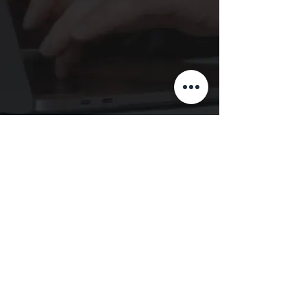
FALE COM
A LĒOO!
Em caso de eventos, contato comercial ou
parcerias, entre em contato via e-mail
Nome
Email