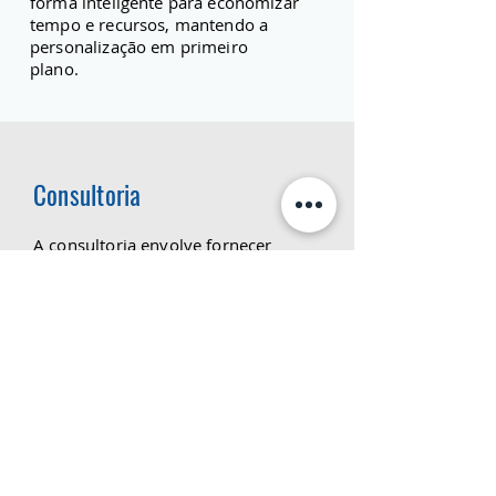
forma inteligente para economizar
tempo e recursos, mantendo a
personalização em primeiro
plano.
Consulto
ria
A consultoria envolve fornecer
orientação e serviços especializados
para otimizar o uso de sistemas
CRM e melhorar o relacionamento
da empresa com seus clientes. Isso
inclui:
Analisar as necessidades da empresa
e seus processos existentes para
identificar áreas de melhoria.
Desenvolver estratégias para
aumentar a eficácia do