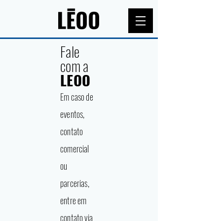
Fale
co
m a
LEOO
Em caso de
eventos,
contato
comercial
ou
parcerias,
entre em
contato via