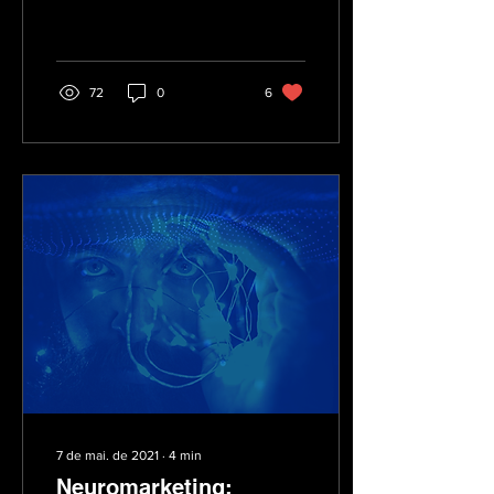
atualizada, visando as
oportunidades oferecidas
pela...
72
0
6
7 de mai. de 2021
∙
4
min
Neuromarketing: