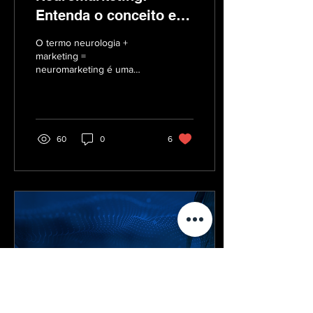
Entenda o conceito e
como se beneficiar
O termo neurologia +
marketing =
neuromarketing é uma
parte da neurociência que
estuda o pensamento das
pessoas, mais
especificamente...
60
0
6