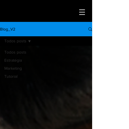
Blog_V2
Todos posts
Todos posts
Estratégia
Marketing
Tutorial