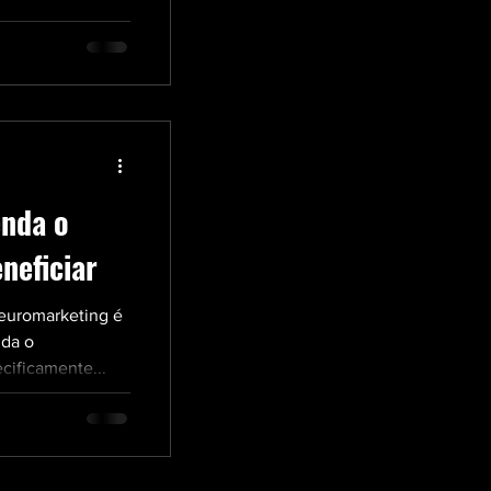
enda o
neficiar
neuromarketing é
uda o
cificamente...