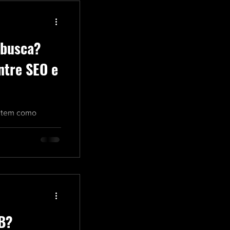
 busca?
ntre SEO e
a tem como
ivos para seu site
B?