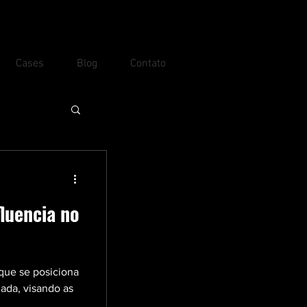
Cases
Blog
Contato
fluencia no
 que se posiciona
zada, visando as