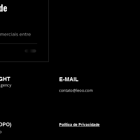
de
omerciais entre
Business) é usada
GHT
E-MAIL
Agency
contato@leoo.com
(DPO)
Política de Privacidade
o