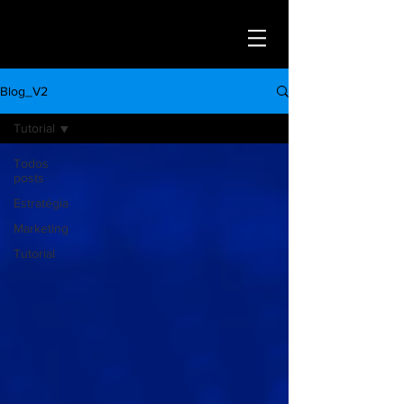
Blog_V2
Tutorial
Todos
posts
Estratégia
Marketing
Tutorial