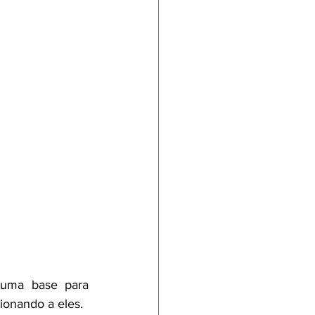
 um
a base para 
ionando a eles.