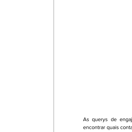
O que são query´s
As querys de enga
encontrar quais cont