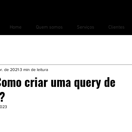
Home
Quem somos
Serviços
Clientes
ting
Tutorial
r. de 2021
3 min de leitura
 Como criar uma query de
?
2023