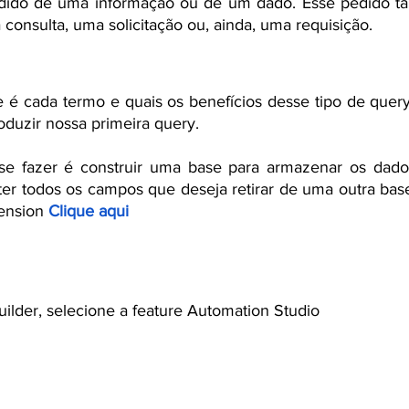
ido de uma informação ou de um dado. Esse pedido t
onsulta, uma solicitação ou, ainda, uma requisição.
uery?
é cada termo e quais os benefícios desse tipo de query
duzir nossa primeira query.
se fazer é construir uma base para armazenar os dados 
er todos os campos que deseja retirar de uma outra base
ension 
Clique aqui
á tenha criado sua base de dados vamos começar:
ilder, selecione a feature Automation Studio