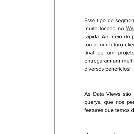
Quais os benefício
Esse tipo de segment
muito focado no 
Wa
rápida. Ao meio do 
tornar um futuro cli
final de um projet
entregaram um melho
diversos benefícios!
O que são Data Vi
As Data Views são b
querys, que nos per
features que temos d
O que são querys?