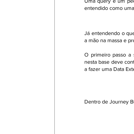
Uma query é um ped
entendido como uma c
Como fazer uma q
Já entendendo o que 
a mão na massa e pro
O primeiro passo a 
nesta base deve cont
a fazer uma Data Ext
Pressupondo que j
Dentro de Journey Bu